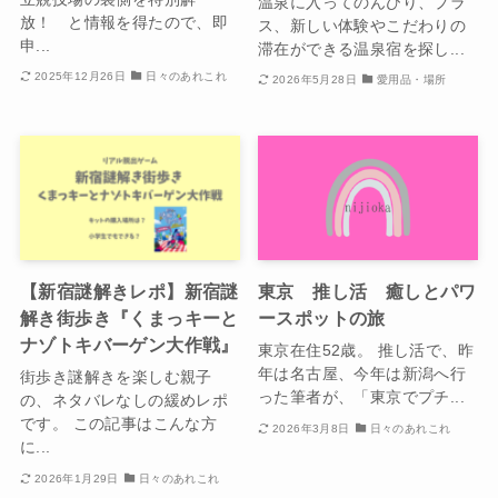
温泉に入ってのんびり、プラ
放！ と情報を得たので、即
ス、新しい体験やこだわりの
申...
滞在ができる温泉宿を探し...
2025年12月26日
日々のあれこれ
2026年5月28日
愛用品・場所
【新宿謎解きレポ】新宿謎
東京 推し活 癒しとパワ
解き街歩き『くまっキーと
ースポットの旅
ナゾトキバーゲン大作戦』
東京在住52歳。 推し活で、昨
年は名古屋、今年は新潟へ行
街歩き謎解きを楽しむ親子
った筆者が、「東京でプチ...
の、ネタバレなしの緩めレポ
です。 この記事はこんな方
2026年3月8日
日々のあれこれ
に...
2026年1月29日
日々のあれこれ