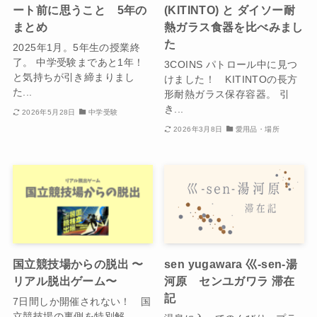
ート前に思うこと 5年の
(KITINTO) と ダイソー耐
まとめ
熱ガラス食器を比べみまし
た
2025年1月。5年生の授業終
了。 中学受験まであと1年！
3COINS パトロール中に見つ
と気持ちが引き締まりまし
けました！ KITINTOの長方
た...
形耐熱ガラス保存容器。 引
き...
2026年5月28日
中学受験
2026年3月8日
愛用品・場所
国立競技場からの脱出 〜
sen yugawara 巛-sen-湯
リアル脱出ゲーム〜
河原 センユガワラ 滞在
記
7日間しか開催されない！ 国
立競技場の裏側を特別解