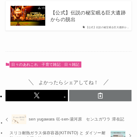
【公式】伝説の秘宝眠る巨大遺跡
からの脱出
【公式】伝説の秘宝眠る巨大遺跡か…
日々のあれこれ
子育て雑記
日々雑記
よかったらシェアしてね！
sen yugawara 巛-sen-湯河原 センユガワラ 滞在記
スリコ耐熱ガラス保存容器(KITINTO) と ダイソー耐