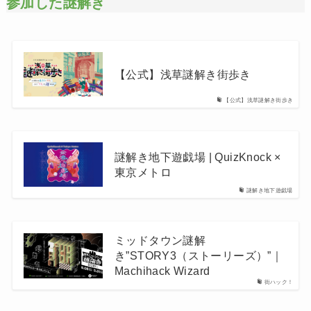
参加した謎解き
【公式】浅草謎解き街歩き
【公式】浅草謎解き街歩き
謎解き地下遊戯場 | QuizKnock ×
東京メトロ
謎解き地下遊戯場
ミッドタウン謎解
き”STORY3（ストーリーズ）”｜
Machihack Wizard
街ハック！