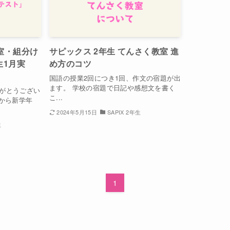
室・組分け
サピックス 2年生 てんさく教室 進
生1月実
め方のコツ
国語の授業2回につき1回、作文の宿題が出
ます。 学校の宿題で日記や感想文を書く
がとうござい
こ...
月から新学年
2024年5月15日
SAPIX 2年生
生
1