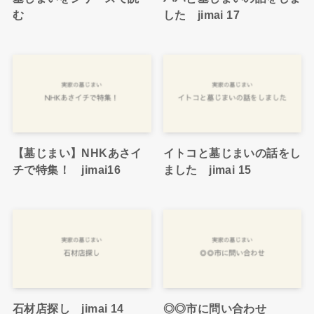
む
した jimai 17
【墓じまい】NHKあさイ
イトコと墓じまいの話をし
チで特集！ jimai16
ました jimai 15
石材店探し jimai 14
◎◎市に問い合わせ