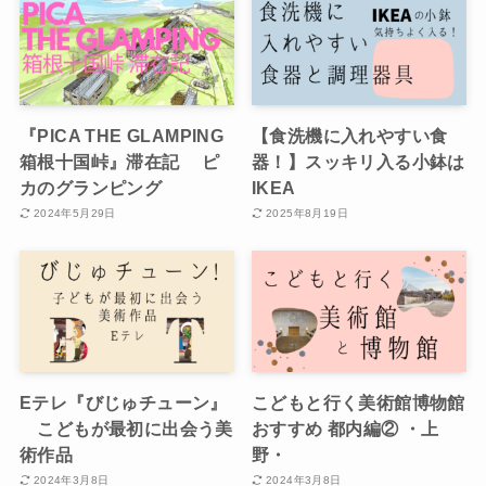
『PICA THE GLAMPING
【食洗機に入れやすい食
箱根十国峠』滞在記 ピ
器！】スッキリ入る小鉢は
カのグランピング
IKEA
2024年5月29日
2025年8月19日
Eテレ『びじゅチューン』
こどもと行く美術館博物館
こどもが最初に出会う美
おすすめ 都内編② ・上
術作品
野・
2024年3月8日
2024年3月8日