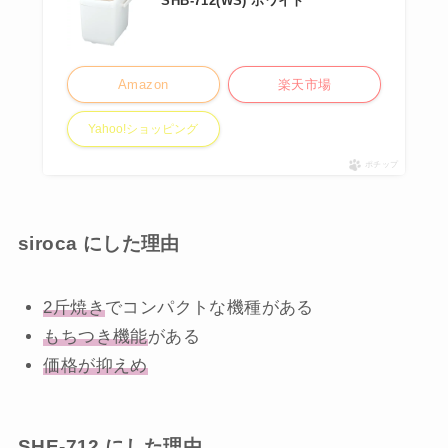
SHB-712(WS) ホワイト
Amazon
楽天市場
Yahoo!ショッピング
ポチップ
siroca にした理由
2斤焼き
でコンパクトな機種がある
もちつき機能
がある
価格が抑えめ
SHE-712 にした理由