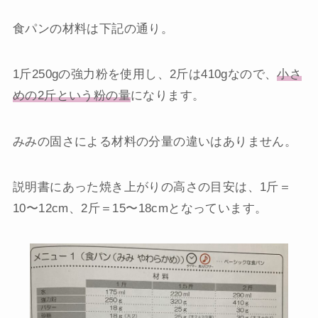
食パンの材料は下記の通り。
1斤250gの強力粉を使用し、2斤は410gなので、
小さ
めの2斤という粉の量
になります。
みみの固さによる材料の分量の違いはありません。
説明書にあった焼き上がりの高さの目安は、1斤＝
10〜12cm、2斤＝15〜18cmとなっています。