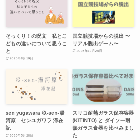
そっくり！の呪文 私とこ
国立競技場からの脱出 〜
どもの違いについて思うこ
リアル脱出ゲーム〜
と
2025年12月26日
2025年8月19日
sen yugawara 巛-sen-湯
スリコ耐熱ガラス保存容器
河原 センユガワラ 滞在
(KITINTO) と ダイソー耐
記
熱ガラス食器を比べみまし
た
2026年5月28日