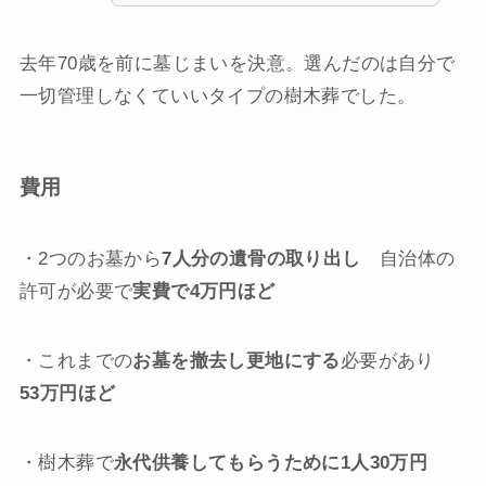
去年70歳を前に墓じまいを決意。
選んだのは自分で
一切管理しなくていいタイプの樹木葬でした。
費用
・2つのお墓から
7人分の遺骨の取り出し
自治体の
許可が必要で
実費で4万円ほど
・これまでの
お墓を撤去し更地にする
必要があり
53万円ほど
・樹木葬で
永代供養してもらうために1人30万円