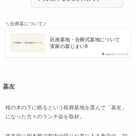
＼合葬墓について／
区画墓地・合葬式墓地について
実家の墓じまい8
nijioka | ハハでコで
墓友
桜の木の下に眠るという桜葬墓地を選んで「墓友」
になった方々のランチ会を取材。